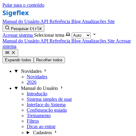
Pular para o conteúdo
Manual do Usuário
API Referência
Blog
Atualizações
Site
Pesquisar
Ctrl
K
Acessar sistema
Selecionar tema
Manual do Usuário
API Referência
Blog
Atualizações
Site
Acessar
sistema
Expandir todos
Recolher todos
Novidades
Novidades
2026
Manual do Usuário
Introdução
Sistema simples de usar
Interface do Sistema
Configuração guiada
Treinamento
Filtros
Dicas ao entrar
Cadastros