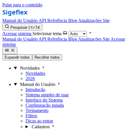
Pular para o conteúdo
Manual do Usuário
API Referência
Blog
Atualizações
Site
Pesquisar
Ctrl
K
Acessar sistema
Selecionar tema
Manual do Usuário
API Referência
Blog
Atualizações
Site
Acessar
sistema
Expandir todos
Recolher todos
Novidades
Novidades
2026
Manual do Usuário
Introdução
Sistema simples de usar
Interface do Sistema
Configuração guiada
Treinamento
Filtros
Dicas ao entrar
Cadastros