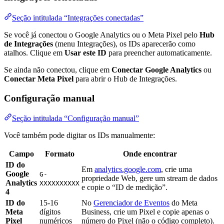
Seção intitulada “Integrações conectadas”
Se você já conectou o Google Analytics ou o Meta Pixel pelo
Hub
de Integrações
(menu Integrações), os IDs aparecerão como
atalhos. Clique em
Usar este ID
para preencher automaticamente.
Se ainda não conectou, clique em
Conectar Google Analytics
ou
Conectar Meta Pixel
para abrir o Hub de Integrações.
Configuração manual
Seção intitulada “Configuração manual”
Você também pode digitar os IDs manualmente:
Campo
Formato
Onde encontrar
ID do
Em
analytics.google.com
, crie uma
Google
G-
propriedade Web, gere um stream de dados
Analytics
XXXXXXXXXX
e copie o “ID de medição”.
4
ID do
15-16
No
Gerenciador de Eventos
do Meta
Meta
dígitos
Business, crie um Pixel e copie apenas o
Pixel
numéricos
número do Pixel (não o código completo).