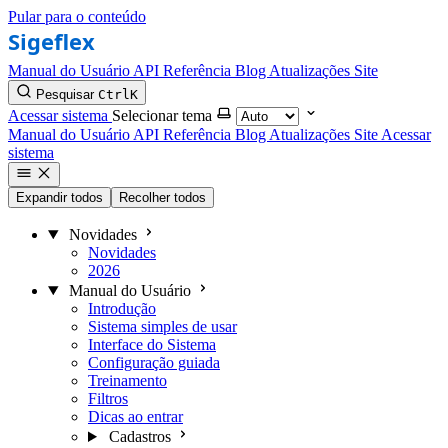
Pular para o conteúdo
Manual do Usuário
API Referência
Blog
Atualizações
Site
Pesquisar
Ctrl
K
Acessar sistema
Selecionar tema
Manual do Usuário
API Referência
Blog
Atualizações
Site
Acessar
sistema
Expandir todos
Recolher todos
Novidades
Novidades
2026
Manual do Usuário
Introdução
Sistema simples de usar
Interface do Sistema
Configuração guiada
Treinamento
Filtros
Dicas ao entrar
Cadastros