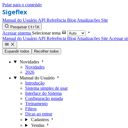
Pular para o conteúdo
Manual do Usuário
API Referência
Blog
Atualizações
Site
Pesquisar
Ctrl
K
Acessar sistema
Selecionar tema
Manual do Usuário
API Referência
Blog
Atualizações
Site
Acessar si
Expandir todos
Recolher todos
Novidades
Novidades
2026
Manual do Usuário
Introdução
Sistema simples de usar
Interface do Sistema
Configuração guiada
Treinamento
Filtros
Dicas ao entrar
Cadastros
Vendas