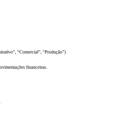
strativo”, “Comercial”, “Produção”)
movimentações financeiras.
o